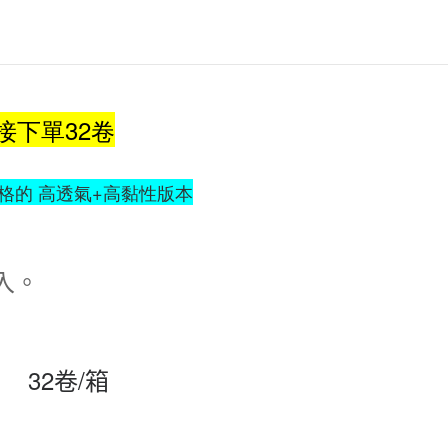
接下單32卷
更高規格的 高透氣+高黏性版本
入。
碼
32卷/箱