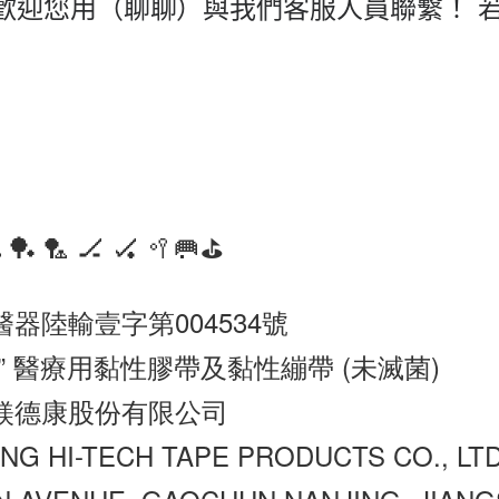
歡迎您用（聊聊）與我們客服人員聯繫！ 
 🏓 🏸 🏒 🏑 🥍🥅⛳️
醫器陸輸壹字第004534號
樂” 醫療用黏性膠帶及黏性繃帶 (未滅菌)
 鎂德康股份有限公司
 HI-TECH TAPE PRODUCTS CO., LTD