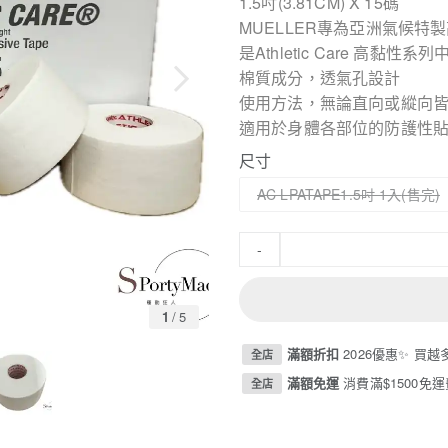
1.5吋(3.81CM) X 15碼
MUELLER專為亞洲氣候特
是Athletic Care 高黏
棉質成分，透氣孔設計
使用方法，無論直向或縱向皆
適用於身體各部位的防護性
尺寸
AC LPATAPE1.5吋 1入
-
1
/
5
滿額折扣
2026優惠✨ 買越
全店
滿額免運
消費滿$1500免運
全店