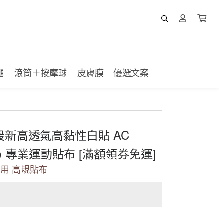
繩
滾筒＋按摩球
皮膚膜
優選文案
.5吋最新高透氣高黏性白貼 AC
人) 專業運動貼布 [滿額領券免運]
使用 高規貼布