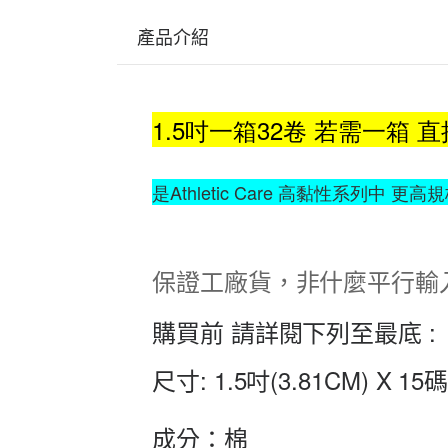
產品介紹
1.5吋一箱32
卷
若需一箱 直
是Athletic Care 高黏性系列中 
保證工廠貨，非什麼平行輸
購買前 請詳閱下列至最底 :
尺寸:
1.5吋(3.81CM) X 15
成分：
棉