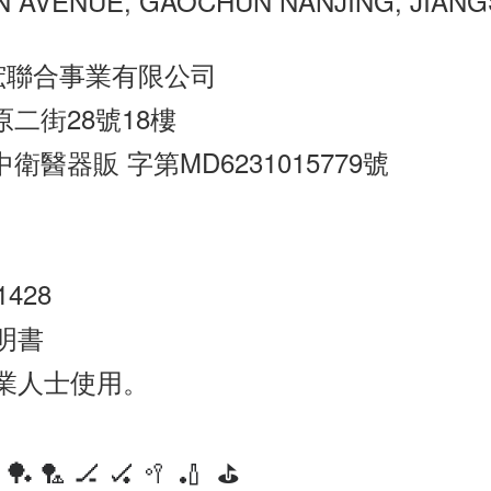
 AVENUE, GAOCHUN NANJING, JIANG
浤聯合事業有限公司
原二街28號18樓
衛醫器販 字第MD6231015779號
428
明書
業人士使用。
 🏓 🏸 🏒 🏑 🥍 🏏 ⛳️