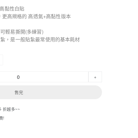
製高黏性白貼
性系列中 更高規格的 高透氣+高黏性版本
可輕易撕開(多練習)
貼紮，是一般貼紮最常使用的基本耗材
+
售完
多 折越多~~
費!