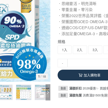
．思緒靈活，明亮清晰
．零重金屬，零污染
．榮獲2022世界品質評鑑〈
．榮獲國際GOED OMEGA-
．通過COS/CEP/US-DM
．添加足量OMEGA-3，高吸收
規格
1入
2入
3入
-
加入購物車
1
/
18
滿額折扣
2026優惠✨ 買越
全店
滿額免運
消費滿$1500免運
全店