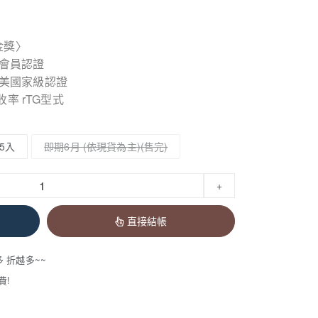
金獎〉
3會員認證
F歐美國家級認證
率 rTG型式
5入
即期6月 (依現貨為主)
+
直接結帳
多 折越多~~
費!