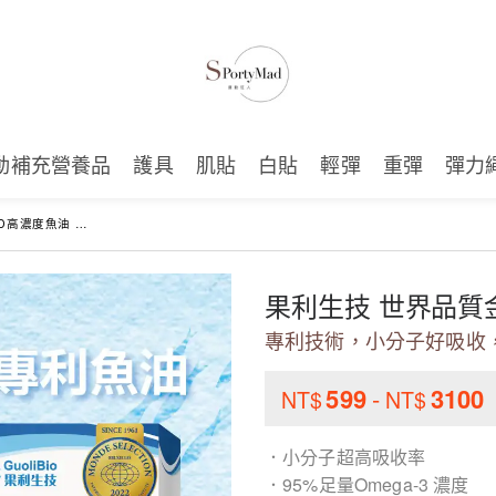
動補充營養品
護具
肌貼
白貼
輕彈
重彈
彈力
油 (60顆/盒)
果利生技 世界品質金
專利技術，小分子好吸收
599
-
3100
NT$
NT$
．小分子超高吸收率
．95%足量Omega-3 濃度