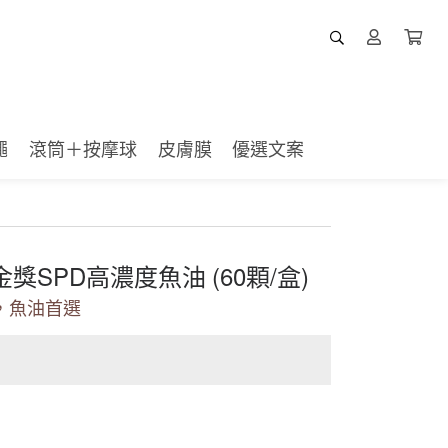
繩
滾筒＋按摩球
皮膚膜
優選文案
獎SPD高濃度魚油 (60顆/盒)
，魚油首選