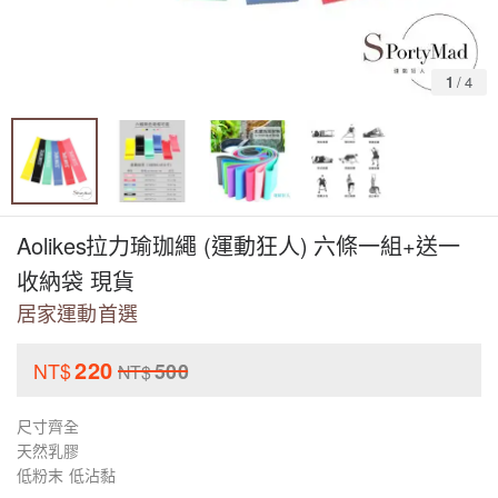
1
/
4
Aolikes拉力瑜珈繩 (運動狂人) 六條一組+送一
收納袋 現貨
居家運動首選
220
NT$
500
NT$
尺寸齊全
天然乳膠
低粉末 低沾黏