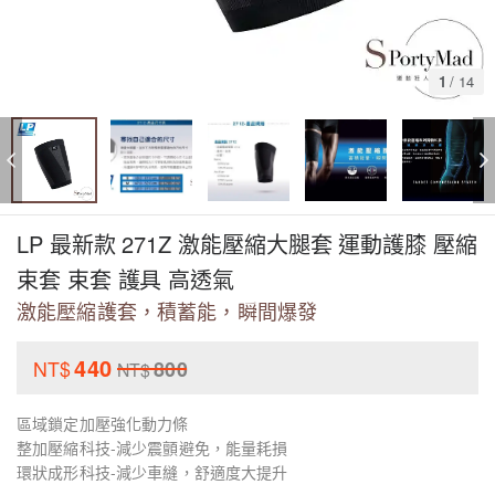
1
/
14
LP 最新款 271Z 激能壓縮大腿套 運動護膝 壓縮
束套 束套 護具 高透氣
激能壓縮護套，積蓄能，瞬間爆發
440
NT$
800
NT$
區域鎖定加壓強化動力條
整加壓縮科技-減少震顫避免，能量耗損
環狀成形科技-減少車縫，舒適度大提升