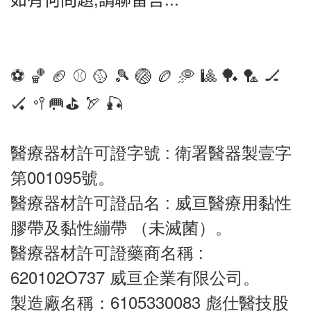
⚽️ 🏀 🏈 ⚾️ 🥎 🎾 🏐 🏉 🥏 🎱 🏓 🏸 🏒 
🏑 🥍🥅⛳️ 🏹 🎣
醫療器材許可證字號 : 衛署醫器製壹字
第001095號。
醫療器材許可證品名 : 威亘醫療用黏性
膠帶及黏性繃帶 （未滅菌）。
醫療器材許可證藥商名稱 :  
620102O737 威亘企業有限公司。
製造廠名稱：6105330083 彪仕醫技股