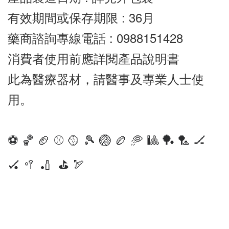
有效期間或保存期限 : 36月
藥商諮詢專線電話 : 0988151428
消費者使用前應詳閱產品說明書
此為醫療器材，請醫事及專業人士使
用。
⚽️ 🏀 🏈 ⚾️ 🥎 🎾 🏐 🏉 🥏 🎱 🏓 🏸 🏒
🏑 🥍 🏏 ⛳️ 🏹