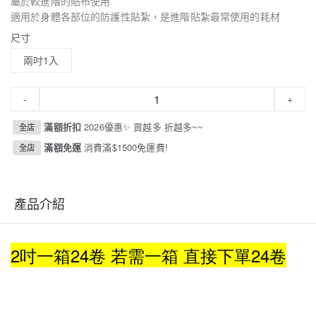
屬於較進階的貼布使用
適用於身體各部位的防護性貼紮，是進階貼紮最常使用的耗材
尺寸
兩吋1入
-
+
滿額折扣
2026優惠✨ 買越多 折越多~~
全店
滿額免運
消費滿$1500免運費!
全店
產品介紹
2吋一箱24
卷
若需一箱 直接下單24卷