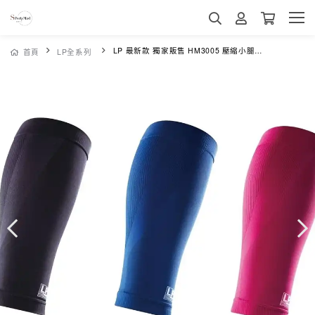
LP 最新款 獨家販售 HM3005 壓縮小腿套2隻入運動護膝 壓縮束套 束套 護具 高透氣
首頁
LP全系列