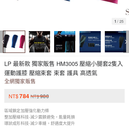
1
/
25
LP 最新款 獨家販售 HM3005 壓縮小腿套2隻入
運動護膝 壓縮束套 束套 護具 高透氣
全網獨家販售
784
NT$
980
NT$
區域鎖定加壓強化動力條
整加壓縮科技-減少震顫避免，能量耗損
環狀成形科技-減少車縫，舒適度大提升